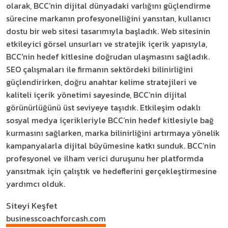
olarak, BCC’nin dijital dünyadaki varlığını güçlendirme
sürecine markanın profesyonelliğini yansıtan, kullanıcı
dostu bir web sitesi tasarımıyla başladık. Web sitesinin
etkileyici görsel unsurları ve stratejik içerik yapısıyla,
BCC'nin hedef kitlesine doğrudan ulaşmasını sağladık.
SEO çalışmaları ile firmanın sektördeki bilinirliğini
güçlendirirken, doğru anahtar kelime stratejileri ve
kaliteli içerik yönetimi sayesinde, BCC’nin dijital
görünürlüğünü üst seviyeye taşıdık. Etkileşim odaklı
sosyal medya içerikleriyle BCC’nin hedef kitlesiyle bağ
kurmasını sağlarken, marka bilinirliğini artırmaya yönelik
kampanyalarla dijital büyümesine katkı sunduk. BCC’nin
profesyonel ve ilham verici duruşunu her platformda
yansıtmak için çalıştık ve hedeflerini gerçekleştirmesine
yardımcı olduk.
Siteyi Keşfet
businesscoachforcash.com