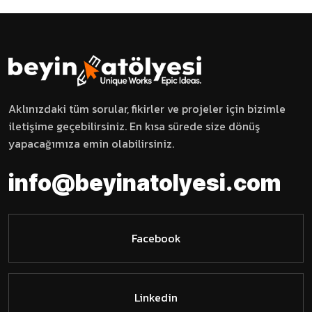
Aklınızdaki tüm sorular, fikirler ve projeler için bizimle
iletişime geçebilirsiniz. En kısa sürede size dönüş
yapacağımıza emin olabilirsiniz.
i
n
f
o
@
b
e
y
i
n
a
t
o
l
y
e
s
i
.
c
o
m
Facebook
Linkedin