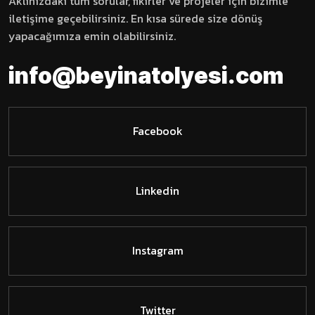
Aklınızdaki tüm sorular, fikirler ve projeler için bizimle
iletişime geçebilirsiniz. En kısa sürede size dönüş
yapacağımıza emin olabilirsiniz.
i
n
f
o
@
b
e
y
i
n
a
t
o
l
y
e
s
i
.
c
o
m
Facebook
Linkedin
Instagram
Twitter