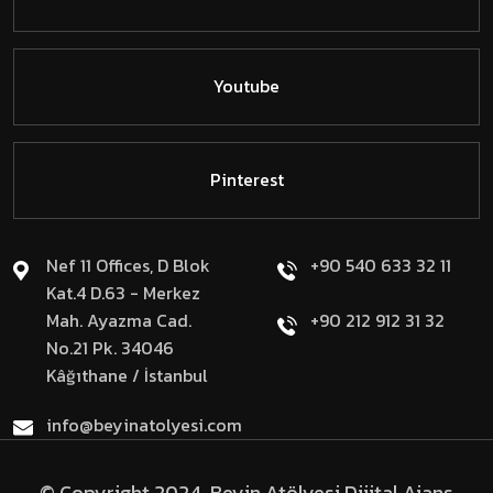
Youtube
Pinterest
Nef 11 Offices, D Blok
+90 540 633 32 11
Kat.4 D.63 - Merkez
Mah. Ayazma Cad.
+90 212 912 31 32
No.21 Pk. 34046
Kâğıthane / İstanbul
info@beyinatolyesi.com
© Copyright 2024, Beyin Atölyesi Dijital Ajans